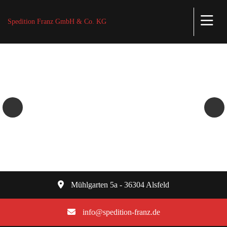
Spedition Franz GmbH & Co. KG
TRANSPORTE ALLER ART
Mühlgarten 5a - 36304 Alsfeld
info@spedition-franz.de
+49 171-77 33 125